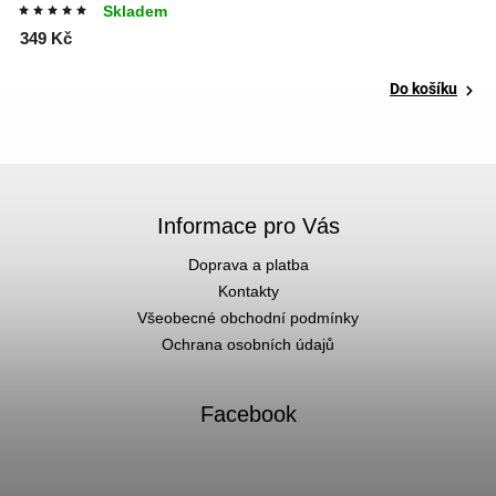
Skladem
349 Kč
3
Do košíku
Informace pro Vás
Doprava a platba
Kontakty
Všeobecné obchodní podmínky
Ochrana osobních údajů
Facebook