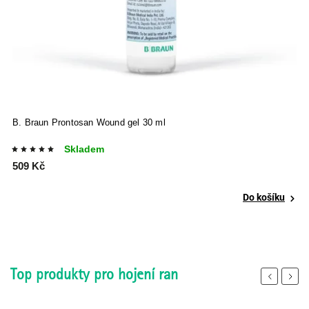
B. Braun Prontosan Wound gel 30 ml
B
Skladem
509 Kč
3
Do košíku
Top produkty pro hojení ran
Previous
Next