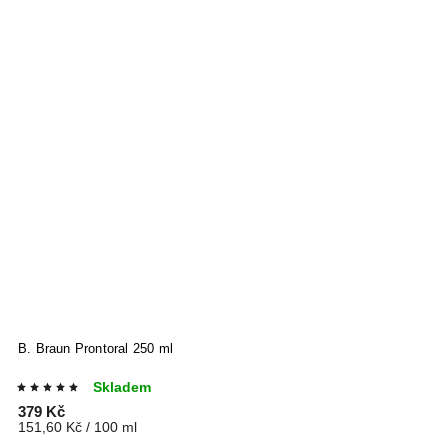
B. Braun Prontoral 250 ml
B
Skladem
379 Kč
5
151,60 Kč / 100 ml