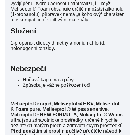
vyvíjí pěnu, tvorbu aerosolu minimalizují. I když
Meliseptol® Foam obsahuje určité množství alkoholu
(1-propanolu), přípravek nemá „alkoholový“ charakter
a je kompatibilní s citlivými materiály.
Složení
1-propanol, didecyldimethylamoniumchlorid,
neionogenní tenzidy.
Nebezpečí
Hořlavá kapalina a páry.
Způsobuje vážné poškození očí.
Meliseptol ® rapid, Meliseptol ® HBV, Meliseptol
® Foam pure, Meliseptol ® Wipes sensitive,
Meliseptol ® NEW FORMULA, Meliseptol ® Wipes
ultra
jsou zdravotnické prostředky, určené k rychlé
dezinfekci malých ploch a zdravotnických prostředků.
Před použitím si prosím pečlivě přečtěte návod k