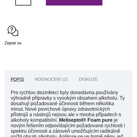
Zeptat se
POPIS
HODNOCENÍ (2)
DISKUZE
Pro rychlou dezinfekci byly donedávna používány
výhradně přípravky s vysokým obsahem alkoholu. Ty
dosahují požadované účinnosti během několika
minut. Nové povrchové úpravy zdravotnických
přístrojů a nástrojů nejsou ale v mnoha případech s
alkoholy kompatibilní.
Meliseptol® Foam pure
je
novým řešením odpovídajícím požadované rychlosti i
spektru účinnosti a zároveň umožňujícím radikálně
snížit obsah alkoholu. Aplikuje se ve formě pěny, jež