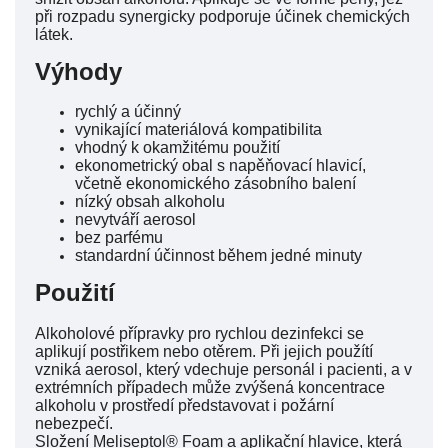
při rozpadu synergicky podporuje účinek chemických
látek.
Výhody
rychlý a účinný
vynikající materiálová kompatibilita
vhodný k okamžitému použití
ekonometrický obal s napěňovací hlavicí,
včetně ekonomického zásobního balení
nízký obsah alkoholu
nevytváří aerosol
bez parfému
standardní účinnost během jedné minuty
Použití
Alkoholové přípravky pro rychlou dezinfekci se
aplikují postřikem nebo otěrem. Při jejich použítí
vzniká aerosol, který vdechuje personál i pacienti, a v
extrémních případech může zvýšená koncentrace
alkoholu v prostředí představovat i požární
nebezpečí.
Složení Meliseptol® Foam a aplikační hlavice, která