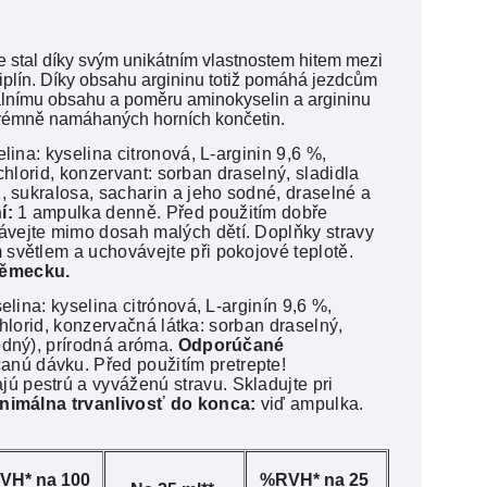
 stal díky svým unikátním vlastnostem hitem mezi
ciplín. Díky obsahu argininu totiž pomáhá jezdcům
málnímu obsahu a poměru aminokyselin a argininu
extrémně namáhaných horních končetin.
lina: kyselina citronová, L-arginin 9,6 %,
ochlorid, konzervant: sorban draselný, sladidla
, sukralosa, sacharin a jeho sodné, draselné a
í:
1 ampulka denně. Před použitím dobře
ávejte mimo dosah malých dětí. Doplňky stravy
světlem a uchovávejte při pokojové teplotě.
Německu.
elina: kyselina citrónová, L-arginín 9,6 %,
ochlorid, konzervačná látka: sorban draselný,
odný), prírodná aróma.
Odporúčané
nú dávku. Před použitím pretrepte!
 pestrú a vyváženú stravu. Skladujte pri
nimálna trvanlivosť do konca:
viď ampulka.
VH* na 100
%RVH* na 25