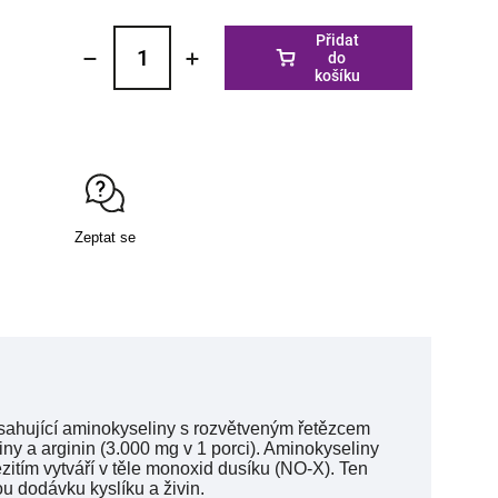
Přidat
do
košíku
Zeptat se
bsahující aminokyseliny s rozvětveným řetězcem
iny a arginin (3.000 mg v 1 porci). Aminokyseliny
zitím vytváří v těle monoxid dusíku (NO-X). Ten
u dodávku kyslíku a živin.