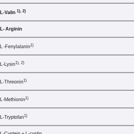
1), 2)
L-Valin
L- Arginin
1)
L -Fenylalanin
1), 2)
L-Lysin
1)
L-Threonin
1)
L-Methionin
1)
L-Tryptofan
L-Cystein + L-cystin