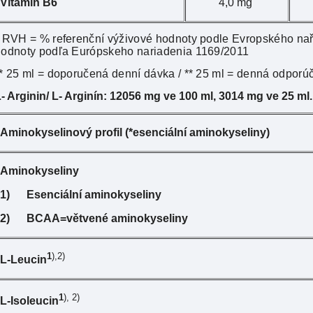
Vitamin B6
4,0 mg
 RVH = % referenční výživové hodnoty podle Evropského naří
hodnoty podľa Európskeho nariadenia 1169/2011
* 25 ml = doporučená denní dávka / ** 25 ml = denná odpor
- Arginin/ L- Arginín:
12056 mg ve 100 ml,
3014 mg ve 25 ml.
Aminokyselinový profil (*esenciální aminokyseliny)
Aminokyseliny
1)
Esenciální aminokyseliny
2)
BCAA=větvené aminokyseliny
1
),2)
L-Leucin
1
), 2)
L-Isoleucin