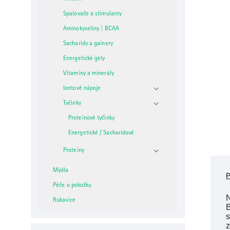
Spalovače a stimulanty
Aminokyseliny | BCAA
Sacharidy a gainery
Energetické gely
Vitamíny a minerály
Iontové nápoje
Tyčinky
Proteinové tyčinky
Energetické / Sacharidové
Proteiny
Mýdla
Péče o pokožku
Rukavice
B
s
z