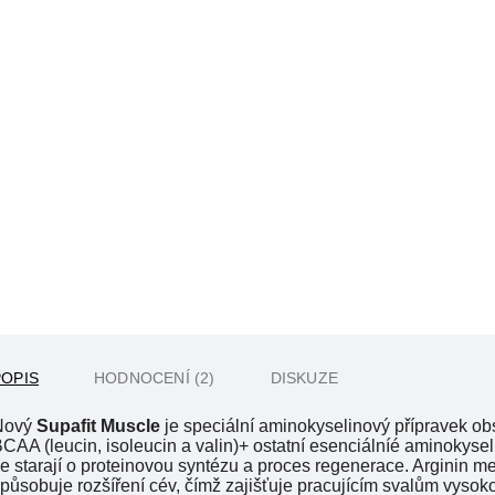
POPIS
HODNOCENÍ (2)
DISKUZE
Nový
Supafit Muscle
je speciální aminokyselinový přípravek o
CAA (leucin, isoleucin a valin)+ ostatní esenciálníé aminokysel
e starají o proteinovou syntézu a proces regenerace. Arginin me
působuje rozšíření cév, čímž zajišťuje pracujícím svalům vysoko