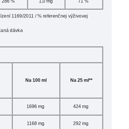
286 %
1,0 mg
71 %
zení 1169/2011 / % referenčnej výživovej
účaná dávka
Na 100 ml
Na 25 ml**
1696 mg
424 mg
1168 mg
292 mg