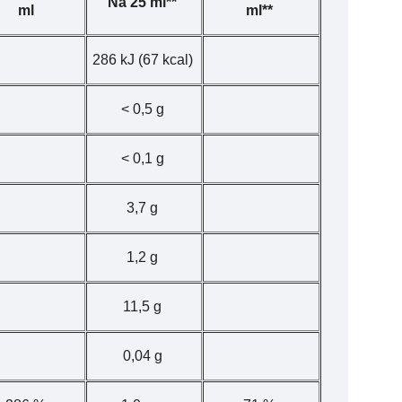
Na 25 ml**
ml
ml**
286 kJ (67 kcal)
< 0,5 g
< 0,1 g
3,7 g
1,2 g
11,5 g
0,04 g