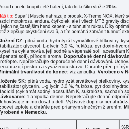
okud chcete koupit celé balení, tak do košíku vložte
20ks.
áš tip:
Supafit Muscle nahrazuje produkt X-Treme NOX, který se
ezdci motokrosu, endura, čtyřkolek, ale i všech MTB gravity dis
 jejich nejčastějším hendikepem - s tuhnutím rukou. Díky opti
otiž zlepšuje okysličení svalů, a tím pomáhá zabránit tuhnutí 
Složení CZ:
pitná voda, hydrolyzát syrovátkové bílkoviny, kyse
tabilizátor: glycerol, L-glycin 3,0 %, fruktóza, pyridoxin-hydr
kyselina cyklamová a její sodné a vápenaté soli, acesulfam K
ápenaté soli), přírodní aroma.
Doporučené denní dávkován
rotřepte. Nepřekračujte doporučené denní dávkování. Uchov
enahrazují pestrou a vyváženou stravu. Chraňte před přímým 
inimální trvanlivost do konce:
viz ampulka.
Vyrobeno v 
Zloženie SK:
pitná voda, hydrolyzát srvátkovej bielkoviny, kys
tabilizátor glycerín, L-g lycín 3,0 %, fruktóza, pyridoxínhydr
ladidlá (cyklamát sodný, acesulfám K, sukralóza, sacharín s
dávkovanie:
1 ampulka denne. Neprekračujte dennú odporúča
chovávajte mimo dosahu detí. Výživové doplnky nenahrádzajú
zbovej teplote a chráňte pred priamym slnečným žiarením.
Mi
Vyrobené v Nemecku.
%R