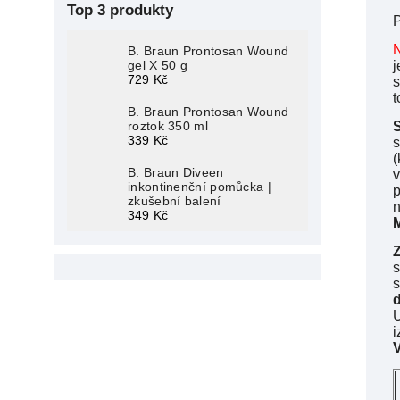
Top 3 produkty
P
N
B. Braun Prontosan Wound
j
gel X 50 g
729 Kč
s
t
B. Braun Prontosan Wound
roztok 350 ml
339 Kč
s
(
B. Braun Diveen
v
inkontinenční pomůcka |
p
zkušební balení
n
349 Kč
M
s
s
U
i