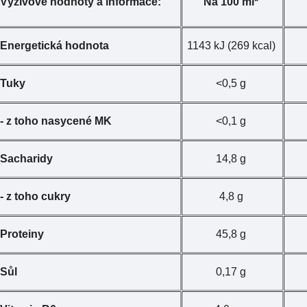
Výživové hodnoty a informace:
Na 100 ml*
Energetická hodnota
1143 kJ (269 kcal)
Tuky
<0,5 g
- z toho nasycené MK
<0,1 g
Sacharidy
14,8 g
- z toho cukry
4,8 g
Proteiny
45,8 g
Sůl
0,17 g