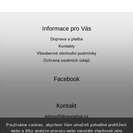
Informace pro Vás
Doprava a platba
Kontakty
Všeobecné obchodní podmínky
Ochrana osobních údajů
Facebook
Kontakt
eshop
@
bbraunshop.cz
Facebook
Používáme cookies, abychom Vám umožnili pohodlné prohlížení
Instagram
webu a díky analýze provozu webu neustále zlepšovali jeho