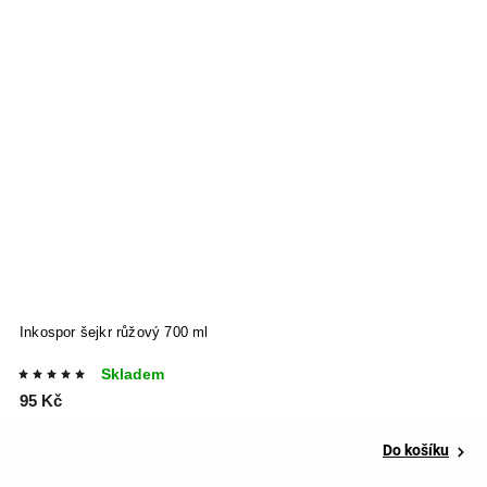
Inkospor šejkr růžový 700 ml
I
Skladem
95 Kč
3
Do košíku