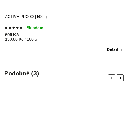
ACTIVE PRO 80 | 500 g
P
Skladem
699 Kč
6
139,80 Kč / 100 g
1
Detail
Podobné (3)
Previous
Next