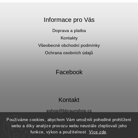
Informace pro Vás
Doprava a platba
Kontakty
Všeobecné obchodní podmínky
Ochrana osobních údajů
Facebook
Kontakt
eshop
@
bbraunshop.cz
Facebook
Používáme cookies, abychom Vám umožnili pohodlné prohlížení
Instagram
webu a díky analýze provozu webu neustále zlepšovali jeho
funkce, výkon a použitelnost
.
Více zde
.