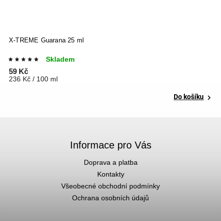
X-TREME Guarana 25 ml
L-
Skladem
59 Kč
8
236 Kč / 100 ml
8
Do košíku
Informace pro Vás
Doprava a platba
Kontakty
Všeobecné obchodní podmínky
Ochrana osobních údajů