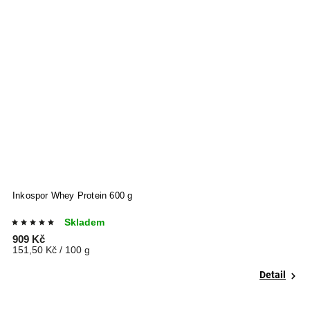
Inkospor Whey Protein 600 g
P
Skladem
909 Kč
6
151,50 Kč / 100 g
1
Detail