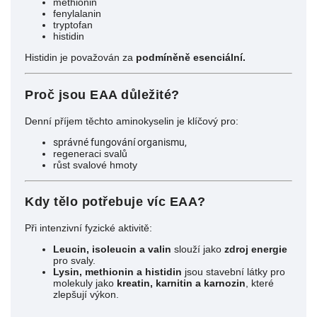
methionin
fenylalanin
tryptofan
histidin
Histidin je považován za
podmíněně esenciální.
Proč jsou EAA důležité?
Denní příjem těchto aminokyselin je klíčový pro:
správné fungování organismu,
regeneraci svalů
růst svalové hmoty
Kdy tělo potřebuje víc EAA?
Při intenzivní fyzické aktivitě:
Leucin, isoleucin a valin
slouží jako
zdroj energie
pro svaly.
Lysin, methionin a histidin
jsou stavební látky pro
molekuly jako
kreatin, karnitin a karnozin
, které
zlepšují výkon.