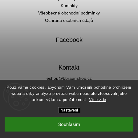
Kontakty
Všeobecné obchodní podmínky
Ochrana osobních údajů
Facebook
Kontakt
eshop
@
bbraunshop.cz
Facebook
Používáme cookies, abychom Vám umožnili pohodlné prohlížení
Instagram
webu a díky analýze provozu webu neustále zlepšovali jeho
funkce, výkon a použitelnost
.
Více zde
.
Nastavení
Copyright 2026
bbraunshop.cz
. Všechna práva vyhrazena.
Vytvořil
Shoptet
Souhlasím