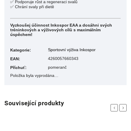
✅ Podporuje růst a regeneraci svalů
✅ Chrání svaly při dietě
Vyzkoušej účinnost Inkospor EAA a dosáhni svých
tréninkových a výživových cílů s maximálním
úspěchem!
Sportovní výživa Inkospor
Kategorie
:
4260057660343
EAN
:
pomeranč
Příchuť
:
Položka byla vyprodána…
Související produkty
Previous
Next