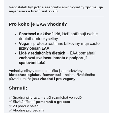
Nedostatek byť jediné esenciální aminokyseliny
zpomaluje
regeneraci a brzdí růst svalů
.
Pro koho je EAA vhodné?
Sportovci a aktivní lidé
, kteří potřebují rychle
doplnit aminokyseliny.
Vegani
, protože rostlinné bílkoviny mají často
nízký obsah EAA
.
Lidé v redukčních dietách
– EAA pomáhají
zachovat svalovou hmotu
a
podporují
spalování tuků
.
Aminokyseliny v tomto doplňku jsou získávány
biotechnologickou fermentací
– nejsou živočišného
původu, takže jsou
vhodné i pro vegany
.
Shrnutí:
✅ Snadná příprava – stačí rozmíchat ve vodě
✅ Skvělápříchuť
pomeranč s grepem
✅ 20 porcí v balení
✅ Vhodné pro vegany