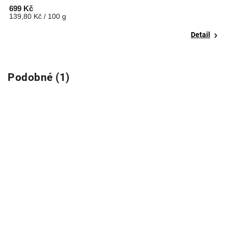
699 Kč
6
139,80 Kč / 100 g
1
Detail
Podobné (1)