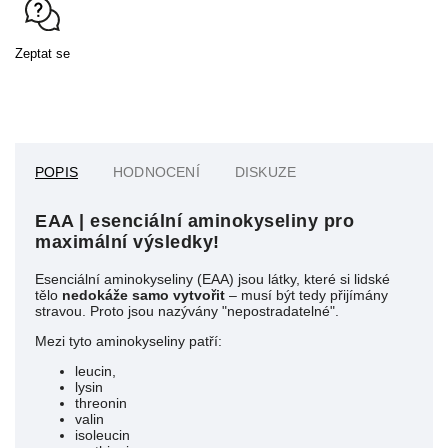
Zeptat se
POPIS
HODNOCENÍ
DISKUZE
EAA | esenciální aminokyseliny pro
maximální výsledky!
Esenciální aminokyseliny (EAA) jsou látky, které si lidské
tělo
nedokáže samo vytvořit
– musí být tedy přijímány
stravou. Proto jsou nazývány "nepostradatelné".
Mezi tyto aminokyseliny patří:
leucin,
lysin
threonin
valin
isoleucin